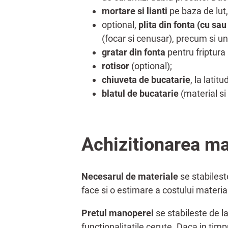
mortare si lianti
pe baza de lut,
optional,
plita din fonta (cu sa
(focar si cenusar), precum si u
gratar din fonta
pentru friptura 
rotisor
(optional);
chiuveta de bucatarie
, la latit
blatul de bucatarie
(material si 
Achizitionarea ma
Necesarul de materiale
se stabilest
face si o estimare a costului material
Pretul manoperei
se stabileste de l
functionalitatile cerute. Daca in timp