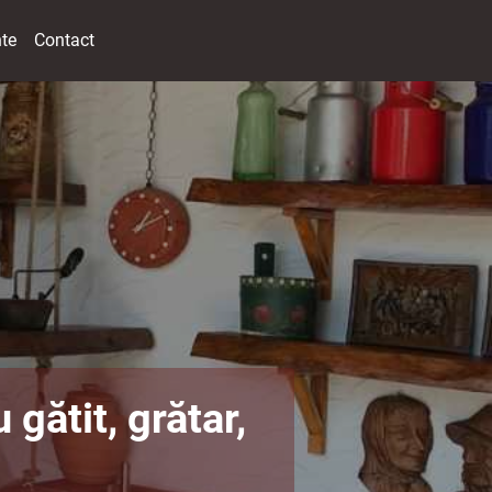
nte
Contact
gătit, grătar,