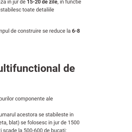
aza in jur de
15-20 de zile
, in functie
tabilesc toate detaliile
timpul de construire se reduce la
6-8
ultifunctional de
orpurilor componente ale
 Numarul acestora se stabileste in
ta, blat) se folosesc in jur de 1500
i scade la 500-600 de bucati;