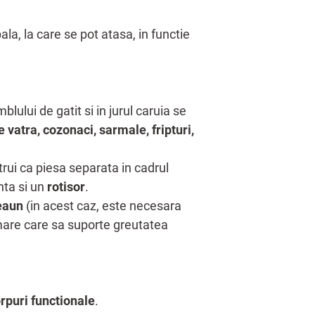
ala, la care se pot atasa, in functie
lului de gatit si in jurul caruia se
e vatra, cozonaci, sarmale, fripturi,
rui ca piesa separata in cadrul
nta si un
rotisor
.
eaun
(in acest caz, este necesara
mare care sa suporte greutatea
rpuri functionale
.