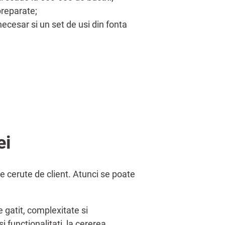
preparate;
necesar si un set de usi din fonta
ei
le cerute de client. Atunci se poate
 gatit, complexitate si
i functionalitati, la cererea