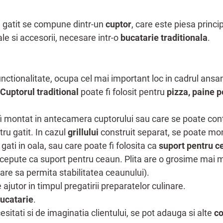
 gatit se compune dintr-un
cuptor
, care este piesa princip
le si accesorii, necesare intr-o
bucatarie traditionala
.
unctionalitate, ocupa cel mai important loc in cadrul ansamb
Cuptorul traditional
poate fi folosit pentru
pizza, paine p
fi montat in antecamera cuptorului sau care se poate cont
ru gatit. In cazul
grillului
construit separat, se poate mo
 gati in oala, sau care poate fi folosita ca
suport pentru c
ncepute ca suport pentru ceaun. Plita are o grosime mai 
are sa permita stabilitatea ceaunului).
 ajutor in timpul pregatirii preparatelor culinare.
bucatarie
.
itati si de imaginatia clientului, se pot adauga si alte
co