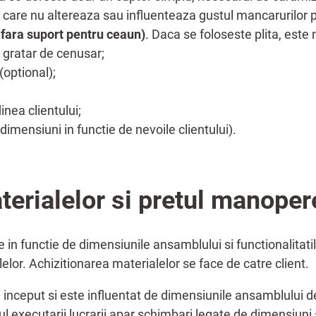
 care nu altereaza sau influenteaza gustul mancarurilor 
u fara suport pentru ceaun)
. Daca se foloseste plita, este 
n gratar de cenusar;
(optional);
udinea clientului;
dimensiuni in functie de nevoile clientului).
terialelor si pretul manoper
e in functie de dimensiunile ansamblului si functionalitati
elor. Achizitionarea materialelor se face de catre client.
a inceput si este influentat de dimensiunile ansamblului de
ul executarii lucrarii apar schimbari legate de dimensiuni s