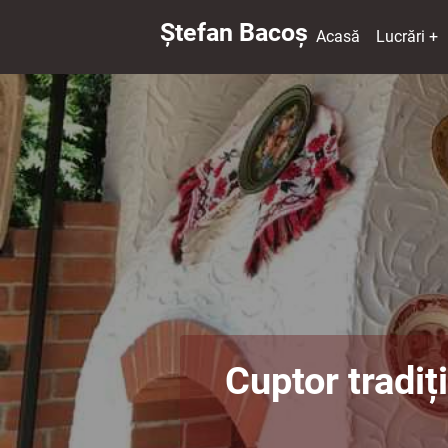
Ștefan Bacoș
Acasă
Lucrări +
Cuptor tradiț