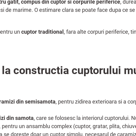
ru gatit, compus din cuptor si corpurile periferice
, dure
si de marime. O estimare clara se poate face dupa ce se s
pentru un
cuptor traditional
, fara alte corpuri periferice, 
 la constructia cuptorului m
aramizi din semisamota
, pentru zidirea exterioara si a c
izi din samota
, care se folosesc la interiorul cuptorului.
v, pentru un ansamblu complex (cuptor, gratar, plita, chiuve
a se doreste doar un cuptor simplu, necesarul de caramiz