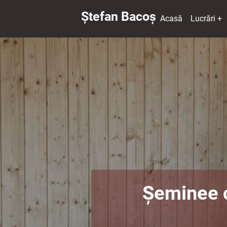
Ștefan Bacoș
Acasă
Lucrări +
Șeminee c