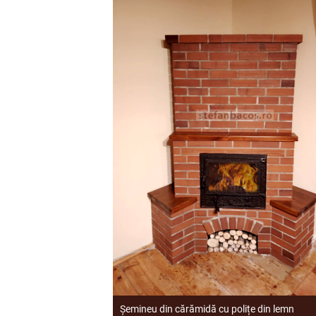
Șemineu din cărămidă cu polițe din lemn