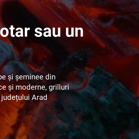
otar sau un
be și șeminee din
e și moderne, grilluri
e județului Arad