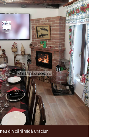
neu din cărămidă Crăciun