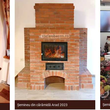
Șemi
Șemineu din cărămidă Arad 2023