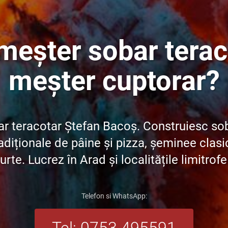
 meșter sobar terac
meșter cuptorar?
r teracotar Ștefan Bacoș. Construiesc so
adiționale de pâine și pizza, șeminee clasic
urte. Lucrez în Arad și localitățile limitrof
Telefon si WhatsApp:
Tel: 0753.495591