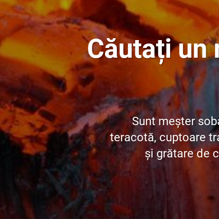
Căutați un
Sunt meșter soba
teracotă, cuptoare tr
și grătare de c